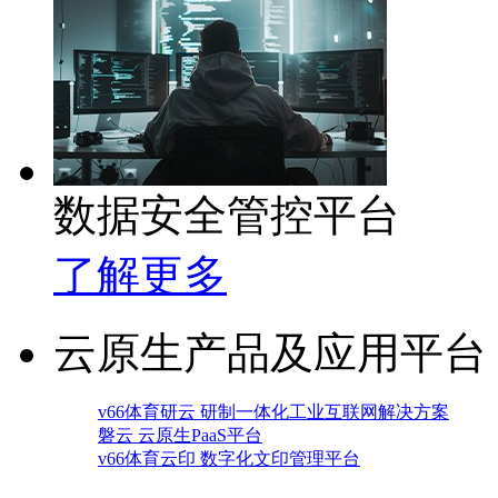
数据安全管控平台
了解更多
云原生产品及应用平台
v66体育研云 研制一体化工业互联网解决方案
磐云 云原生PaaS平台
v66体育云印 数字化文印管理平台