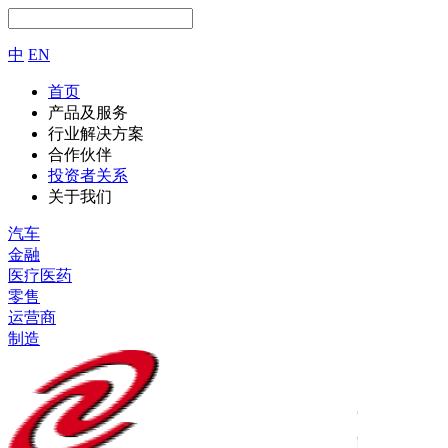
中
EN
首页
产品及服务
行业解决方案
合作伙伴
投资者关系
关于我们
汽车
金融
医疗医药
零售
运营商
制造