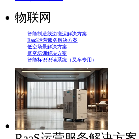
物联网
智能制造线边搬运解决方案
RaaS运营服务解决方案
低空场景解决方案
低空培训解决方案
智能标识识读系统（叉车专用）
RaaS运营服务解决方案