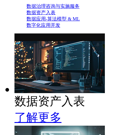
数据治理咨询与实施服务
数据资产入表
数据应用-算法模型 & ML
数字化应用开发
数据资产入表
了解更多