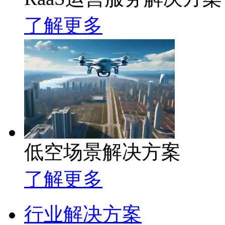
了解更多
低空场景解决方案
了解更多
行业解决方案