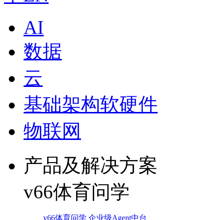
AI
数据
云
基础架构软硬件
物联网
产品及解决方案
v66体育问学
v66体育问学 企业级Agent中台