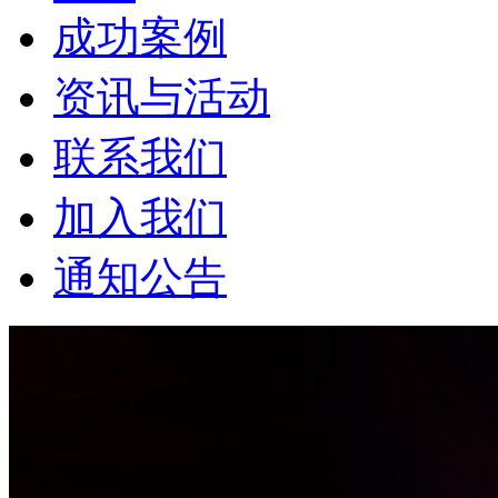
成功案例
资讯与活动
联系我们
加入我们
通知公告