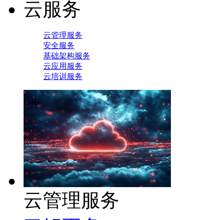
云服务
云管理服务
安全服务
基础架构服务
云应用服务
云培训服务
云管理服务