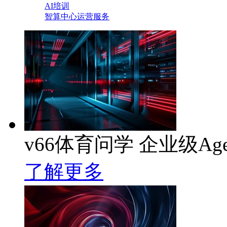
AI培训
智算中心运营服务
v66体育问学 企业级Ag
了解更多